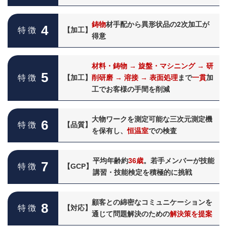
鋳物
材手配から異形状品の2次加工が
4
特 徴
【加工】
得意
材料・鋳物 → 旋盤・マシニング → 研
5
特 徴
【加工】
削研磨 → 溶接 → 表面処理
まで
一貫
加
工でお客様の手間を削減
大物ワークを測定可能な三次元測定機
6
特 徴
【品質】
を保有し、
恒温室
での検査
平均年齢約
36歳
。若手メンバーが技能
7
特 徴
【GCP】
講習・技能検定を積極的に挑戦
顧客との綿密なコミュニケーションを
8
特 徴
【対応】
通じて問題解決のための
解決策を提案