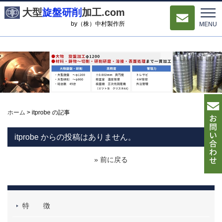
大型
旋盤研削
加工.com
by（株）中村製作所
MENU
ホーム
>
itprobe の記事
itprobe からの投稿はありません。
» 前に戻る
特 徴