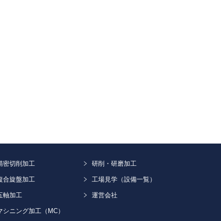
精密切削加工
研削・研磨加工
複合旋盤加工
工場見学（設備一覧）
五軸加工
運営会社
マシニング加工（MC）