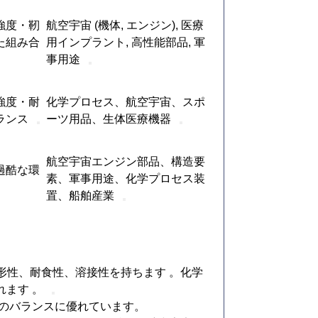
強度・靭
航空宇宙 (機体, エンジン), 医療
た組み合
用インプラント, 高性能部品, 軍
事用途
強度・耐
化学プロセス、航空宇宙、スポ
ランス
ーツ用品、生体医療機器
航空宇宙エンジン部品、構造要
過酷な環
素、軍事用途、化学プロセス装
置、船舶産業
成形性、耐食性、溶接性を持ちます 。化学
ます 。
のバランスに優れています。