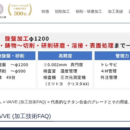
特徴
切削加工
研削・研磨加工
加工実績
ム
>
VA/VE (加工技術FAQ)
>
代表的なチタン合金のグレードとその用途
A/VE (加工技術FAQ)