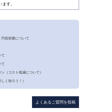
ています。
・円筒研磨について
いて
いて
ウン（コスト低減について）
詳しく知ろう！）
よくあるご質問を投稿