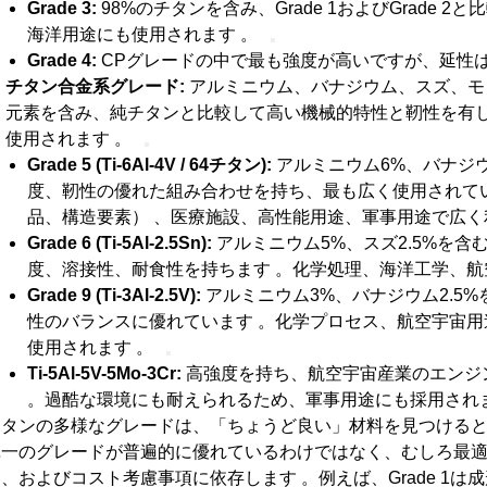
Grade 3:
98%のチタンを含み、Grade 1およびGrade
海洋用途にも使用されます 。
Grade 4:
CPグレードの中で最も強度が高いですが、延性
チタン合金系グレード:
アルミニウム、バナジウム、スズ、モ
元素を含み、純チタンと比較して高い機械的特性と靭性を有し
使用されます 。
Grade 5 (Ti-6Al-4V / 64チタン):
アルミニウム6%、バナジウ
度、靭性の優れた組み合わせを持ち、最も広く使用されて
品、構造要素） 、医療施設、高性能用途、軍事用途で広く
Grade 6 (Ti-5Al-2.5Sn):
アルミニウム5%、スズ2.5%を
度、溶接性、耐食性を持ちます 。化学処理、海洋工学、航
Grade 9 (Ti-3Al-2.5V):
アルミニウム3%、バナジウム2.5%
性のバランスに優れています 。化学プロセス、航空宇宙
使用されます 。
Ti-5Al-5V-5Mo-3Cr:
高強度を持ち、航空宇宙産業のエンジ
。過酷な環境にも耐えられるため、軍事用途にも採用されま
チタンの多様なグレードは、「ちょうど良い」材料を見つける
単一のグレードが普遍的に優れているわけではなく、むしろ最
、およびコスト考慮事項に依存します 。例えば、Grade 1は成