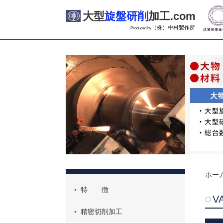
大型
旋盤研削
加工.com
（株）中村製作所
Produced by
ホー
特 徴
V
精密切削加工