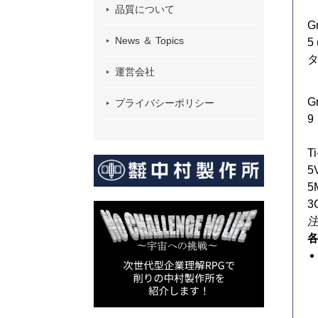
品質について
G
News ＆ Topics
5
タ
運営会社
G
プライバシーポリシー
9
Ti
5
5
3
各