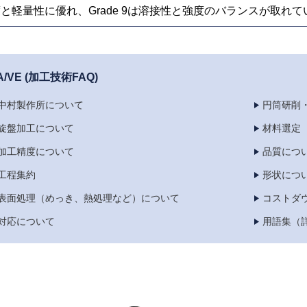
と軽量性に優れ、Grade 9は溶接性と強度のバランスが取れ
A/VE (加工技術FAQ)
中村製作所について
円筒研削
旋盤加工について
材料選定
加工精度について
品質につ
工程集約
形状につ
表面処理（めっき、熱処理など）について
コストダ
対応について
用語集（