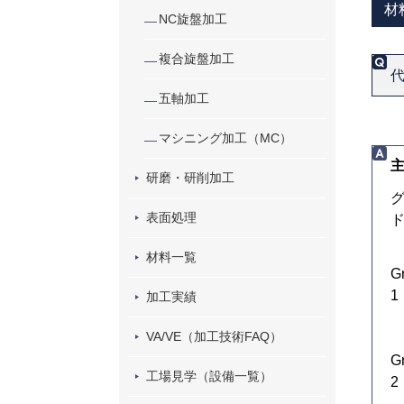
材
NC旋盤加工
複合旋盤加工
五軸加工
マシニング加工（MC）
研磨・研削加工
表面処理
材料一覧
G
1
加工実績
VA/VE（加工技術FAQ）
G
工場見学（設備一覧）
2