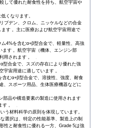
 2と比較して優れた耐食性を持ち、航空宇宙や
は低くなります。
リブデン、クロム、ニッケルなどの合金
ます 。主に医療および航空宇宙用途で
ム4%を含むα+β型合金で、軽量性、高強
います 。航空宇宙（機体、エンジン部
利用されます 。
含むα型合金で、スズの存在により優れた強
空宇宙用途に適しています 。
を含むα+β型合金で、溶接性、強度、耐食
用途、スポーツ用品、生体医療機器などに
ン部品や構造要素の製造に使用されます
す 。
という材料科学の原則を体現しています。
適な選択は、特定の性能基準、製造上の制
形性と耐食性に優れる一方、Grade 5は強