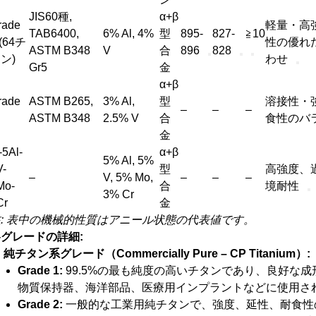
JIS60種,
α+β
rade
軽量・高
TAB6400,
6% Al, 4%
型
895-
827-
≧10
 (64チ
性の優れ
ASTM B348
V
合
896
828
ン)
わせ
Gr5
金
α+β
rade
ASTM B265,
3% Al,
型
溶接性・
–
–
–
ASTM B348
2.5% V
合
食性のバ
金
-5Al-
α+β
5% Al, 5%
V-
型
高強度、
–
V, 5% Mo,
–
–
–
Mo-
合
境耐性
3% Cr
Cr
金
注: 表中の機械的性質はアニール状態の代表値です。
グレードの詳細:
純チタン系グレード（Commercially Pure – CP Titanium）:
Grade 1:
99.5%の最も純度の高いチタンであり、良好な
物質保持器、海洋部品、医療用インプラントなどに使用され
Grade 2:
一般的な工業用純チタンで、強度、延性、耐食性