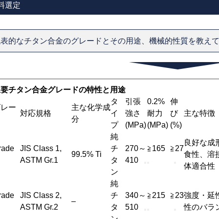
料選定
代表的なチタン合金のグレードとその用途、機械的性質を教え
主要チタン合金グレードの特性と用途
タ
引張
0.2%
伸
グレー
主な化学成
対応規格
イ
強さ
耐力
び
主な特徴
ド
分
プ
(MPa)
(MPa)
(%)
純
良好な成
rade
JIS Class 1,
チ
270～
≧165
≧27
99.5% Ti
食性、溶
ASTM Gr.1
タ
410
体適合性
ン
純
rade
JIS Class 2,
チ
340～
≧215
≧23
強度・延
–
ASTM Gr.2
タ
510
性のバラ
ン