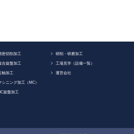
精密切削加工
研削・研磨加工
複合旋盤加工
工場見学（設備一覧）
五軸加工
運営会社
マシニング加工（MC）
NC旋盤加工