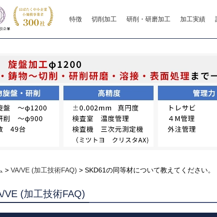
特徴
切削加工
研削・研磨加工
加工実績
ム
>
VA/VE (加工技術FAQ)
>
SKD61の同等材について教えてください。
A/VE (加工技術FAQ)