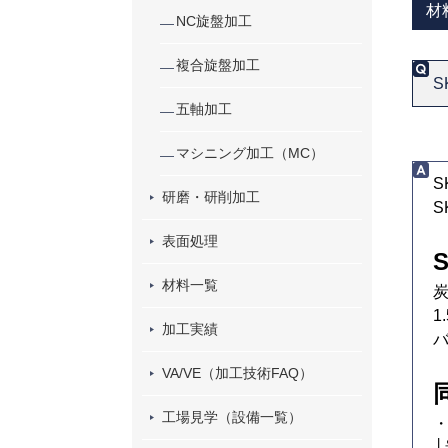
材
NC旋盤加工
複合旋盤加工
S
五軸加工
マシニング加工（MC）
S
研磨・研削加工
表面処理
材料一覧
炭
1
加工実績
バ
VA/VE（加工技術FAQ）
工場見学（設備一覧）
・
└