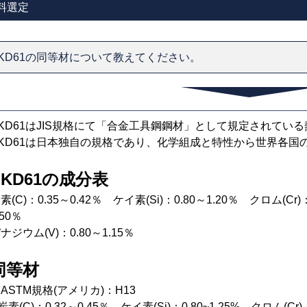
料選定
KD61の同等材について教えてください。
KD61はJIS規格にて「合金工具鋼鋼材」として規定されてい
SKD61は日本独自の規格であり、化学組成と特性から世界各国
SKD61の成分表
素(C)：0.35～0.42％ ケイ素(Si)：0.80～1.20％ クロム(Cr
.50％
ナジウム(V)：0.80～1.15％
同等材
ASTM規格(アメリカ)：H13
炭素(C)：0.32～0.45％ ケイ素(Si)：0.80~1.25% クロム(Cr