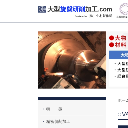
大型
旋盤研削
加工.com
（株）中村製作所
Produced by
ホー
特 徴
V
精密切削加工