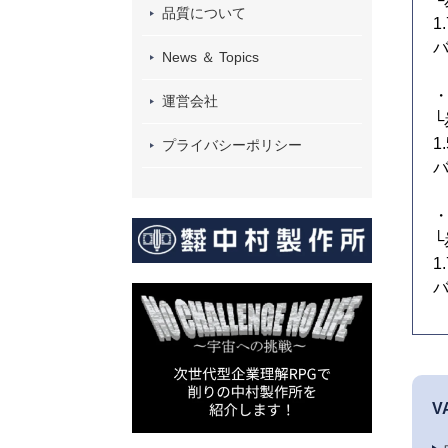
品質について
1
バ
News ＆ Topics
・
運営会社
└
1
プライバシーポリシー
バ
・
└
1
バ
V