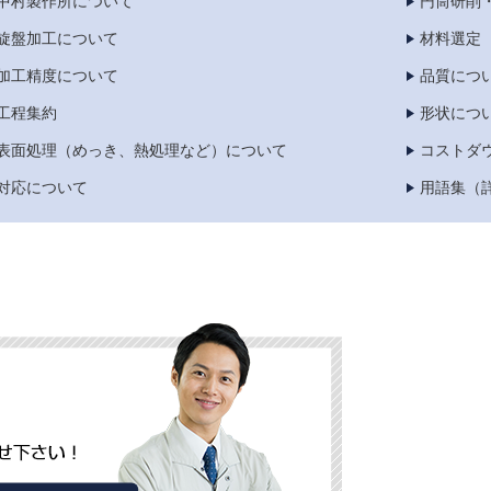
中村製作所について
円筒研削
旋盤加工について
材料選定
加工精度について
品質につ
工程集約
形状につ
表面処理（めっき、熱処理など）について
コストダ
対応について
用語集（