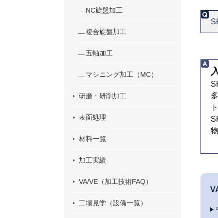
NC旋盤加工
S
複合旋盤加工
五軸加工
マシニング加工（MC）
研磨・研削加工
表面処理
S
材料一覧
加工実績
VA/VE（加工技術FAQ）
V
工場見学（設備一覧）