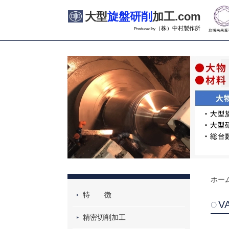
大型
旋盤研削
加工.com
（株）中村製作所
Produced by
ホー
特 徴
V
精密切削加工