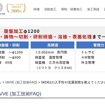
特徴
切削加工
研削・研磨加工
加工実績
ム
>
VA/VE (加工技術FAQ)
>
SKD61の入手性や流通形態を教えてくださ
A/VE (加工技術FAQ)