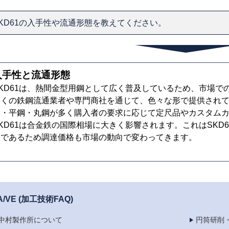
KD61の入手性や流通形態を教えてください。
入手性と流通形態
SKD61は、熱間金型用鋼として広く普及しているため、市場で
多くの鉄鋼流通業者や専門商社を通じて、色々な形で提供され
ト・平鋼・丸鋼が多く購入者の要求に応じて定尺品やカスタム
KD61は合金鉄の国際相場に大きく影響されます。これはSKD
物であるため調達価格も市場の動向で変わってきます。
A/VE (加工技術FAQ)
中村製作所について
円筒研削