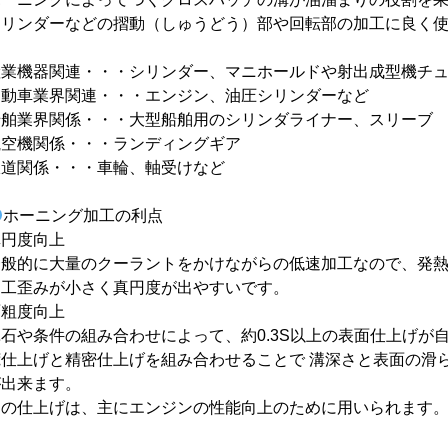
シリンダーなどの摺動（しゅうどう）部や回転部の加工に良く
産業機器関連・・・シリンダー、マニホールドや射出成型機チ
自動車業界関連・・・エンジン、油圧シリンダーなど
船舶業界関係・・・大型船舶用のシリンダライナー、スリーブ
航空機関係・・・ランディングギア
鉄道関係・・・車輪、軸受けなど
ホーニング加工の利点
真円度向上
一般的に大量のクーラントをかけながらの低速加工なので、発
加工歪みが小さく真円度が出やすいです。
面粗度向上
砥石や条件の組み合わせによって、約0.3S以上の表面仕上げが
荒仕上げと精密仕上げを組み合わせることで 溝深さと表面の滑
が出来ます。
この仕上げは、主にエンジンの性能向上のために用いられます