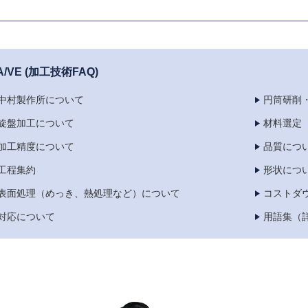
A/VE (加工技術FAQ)
中村製作所について
円筒研削
旋盤加工について
材料選定
加工精度について
品質につ
工程集約
形状につ
表面処理（めっき、熱処理など）について
コストダ
対応について
用語集（