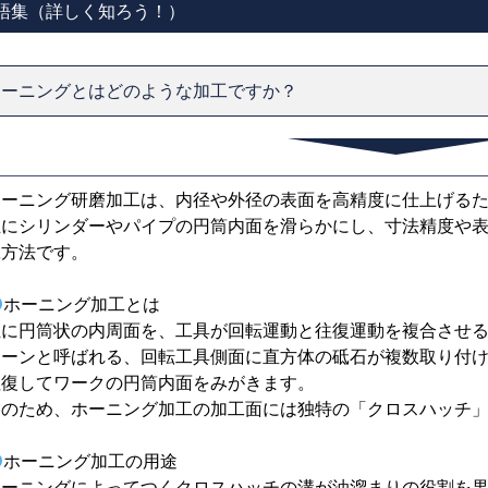
語集（詳しく知ろう！）
ホーニングとはどのような加工ですか？
ホーニング研磨加工は、内径や外径の表面を高精度に仕上げる
主にシリンダーやパイプの円筒内面を滑らかにし、寸法精度や
工方法です。
ホーニング加工とは
主に円筒状の内周面を、工具が回転運動と往復運動を複合させ
ホーンと呼ばれる、回転工具側面に直方体の砥石が複数取り付
往復してワークの円筒内面をみがきます。
そのため、ホーニング加工の加工面には独特の「クロスハッチ
ホーニング加工の用途
ホーニングによってつくクロスハッチの溝が油溜まりの役割を