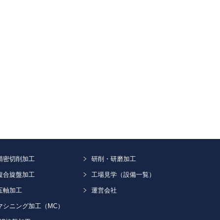
精密切削加工
研削・研磨加工
複合旋盤加工
工場見学（設備一覧）
五軸加工
運営会社
マシニング加工（MC）