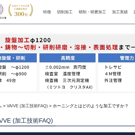
特徴
切削加工
研削・研磨加工
加工実績
ム
>
VA/VE (加工技術FAQ)
>
ホーニングとはどのような加工ですか？
A/VE (加工技術FAQ)