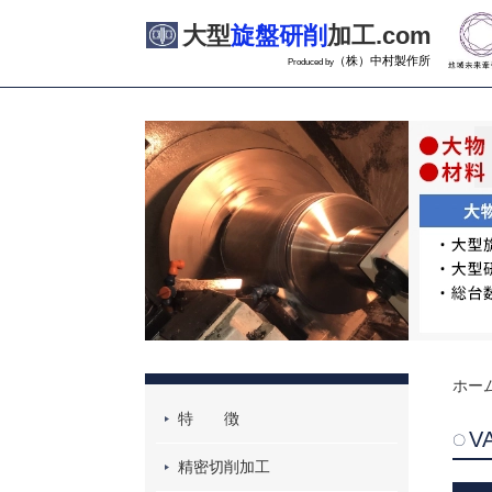
大型
旋盤研削
加工.com
（株）中村製作所
Produced by
ホー
特 徴
V
精密切削加工