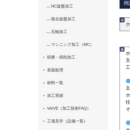
用
NC旋盤加工
複合旋盤加工
五軸加工
マシニング加工（MC）
研磨・研削加工
表面処理
材料一覧
加工実績
VA/VE（加工技術FAQ）
工場見学（設備一覧）