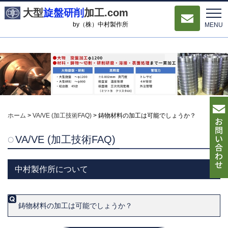
大型
旋盤研削
加工.com
by（株）中村製作所
MENU
ホーム
>
VA/VE (加工技術FAQ)
>
鋳物材料の加工は可能でしょうか？
VA/VE (加工技術FAQ)
中村製作所について
鋳物材料の加工は可能でしょうか？