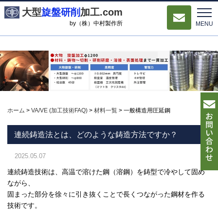
大型
旋盤研削
加工.com
by（株）中村製作所
MENU
ホーム
>
VA/VE (加工技術FAQ)
>
材料一覧
>
一般構造用圧延鋼
連続鋳造法とは、どのような鋳造方法ですか？
2025.05.07
連続鋳造技術は、高温で溶けた鋼（溶鋼）を鋳型で冷やして固め
ながら、
固まった部分を徐々に引き抜くことで長くつながった鋼材を作る
技術です。