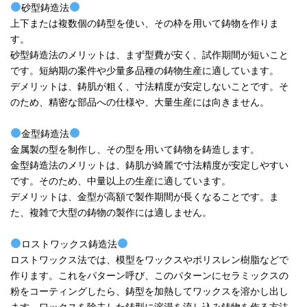
砂型鋳造法
上下または複数個の鋳型を使い、その枠を用いて鋳物を作りま
す。
砂型鋳造法のメリットは、まず型費が安く、試作期間が短いこと
です。短納期の案件や少量多品種の鋳物生産に適しています。
デメリットは、鋳肌が粗く、寸法精度が安定しないことです。そ
のため、精密な部品への仕様や、大量生産には向きません。
金型鋳造法
金属製の型を制作し、その型を用いて鋳物を鋳造します。
金型鋳造法のメリットは、鋳肌が綺麗で寸法精度が安定しやすい
です。そのため、中量以上の生産に適しています。
デメリットは、金型が高額で製作期間が長くなることです。ま
た、複雑で大型の鋳物の製作には適しません。
ロストワックス鋳造法
ロストワックス法では、模型をワックスやポリスレン樹脂などで
作ります。これをパターン呼び、このパターンにセラミックスの
粉をコーティングしたら、鋳型を加熱してワックスを溶かし出し
ます。ワックスを除去した鋳型に溶湯を流し込み鋳物を作る方法