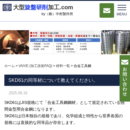
大型
旋盤研削
加工.com
by（株）中村製作所
MENU
ホーム
>
VA/VE (加工技術FAQ)
>
材料一覧
>
合金工具鋼
SKD61の同等材について教えてください。
2025.09.19
SKD61はJIS規格にて「合金工具鋼鋼材」として規定されている熱
間金型用合金鋼になります。
SKD61は日本独自の規格であり、化学組成と特性から世界各国の
規格には直接的な同等品が存在します。