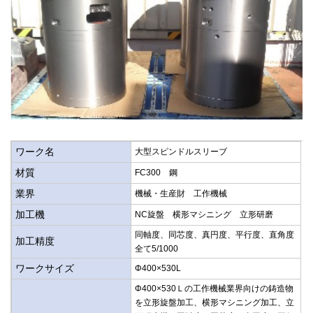
ワーク名
大型スピンドルスリーブ
材質
FC300 鋼
業界
機械・生産財 工作機械
加工機
NC旋盤 横形マシニング 立形研磨
同軸度、同芯度、真円度、平行度、直角度
加工精度
全て5/1000
ワークサイズ
Φ400×530L
Φ400×530Ｌの工作機械業界向けの鋳造物
を立形旋盤加工、横形マシニング加工、立