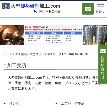
大型
旋盤研削
加工.com
by（株）中村製作所
MENU
ホーム
>
加工実績
>
大型スピンドルスリーブ FC300鋼 Φ400×530L
加工実績
大型旋盤研削加工.comでは、精密・高精度や複雑形状、異形
状、薄物・薄肉、丸物・軸物、角物・ブロックなどの加工実績
が豊富にあります。
リング
工芸品・催事品