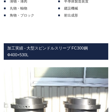
薄物・薄肉
半導体製造装置
丸物・軸物
建設機械
角物・ブロック
射出成形
加工実績 - 大型スピンドルスリーブ FC300鋼
Φ400×530L