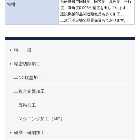
形研磨機で同軸度、同芯度、真円度、平行
特徴
度、直角度0.005の精度を出しています。
建設機械部品関連類似品も多く加工。
三次元測定機で品質保証もております。
特 徴
精密切削加工
NC旋盤加工
複合旋盤加工
五軸加工
マシニング加工（MC）
研磨・研削加工