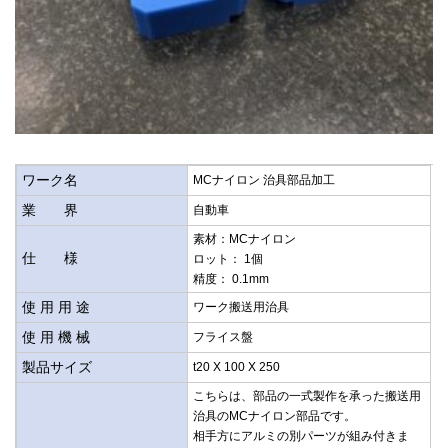
ワーク名
MCナイロン 治具部品加工
業 界
自動車
素材：MCナイロン
仕 様
ロット： 1個
精度： 0.1mm
使 用 用 途
ワーク搬送用治具
使 用 機 械
フライス盤
製品サイズ
t20 X 100 X 250
こちらは、部品の一式製作を承った搬送用
治具のMCナイロン部品です。
相手方にアルミの別パーツが組み付きま