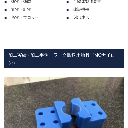
薄物・薄肉
半導体製造装置
丸物・軸物
建設機械
角物・ブロック
射出成形
加工実績 - 加工事例：ワーク搬送用治具（MCナイロ
ン）