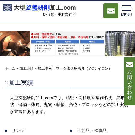
大型
旋盤研削
加工.com
by（株）中村製作所
MENU
ホーム
>
加工実績
>
加工事例：ワーク搬送用治具（MCナイロン）
加工実績
大型旋盤研削加工.comでは、精密・高精度や複雑形状、異形
状、薄物・薄肉、丸物・軸物、角物・ブロックなどの加工実績
が豊富にあります。
リング
工芸品・催事品