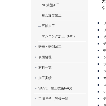
大
NC旋盤加工
な
複合旋盤加工
五軸加工
マシニング加工（MC）
研磨・研削加工
中
表面処理
材料一覧
加工実績
VA/VE（加工技術FAQ）
工場見学（設備一覧）