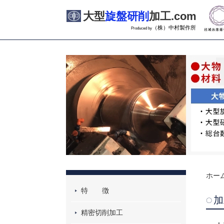
大型
旋盤研削
加工.com
（株）中村製作所
Produced by
ホー
特 徴
加
精密切削加工