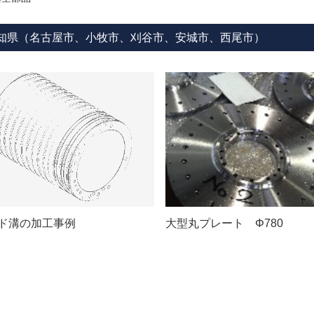
知県（名古屋市、小牧市、刈谷市、安城市、西尾市）
ド溝の加工事例
大型丸プレート Φ780