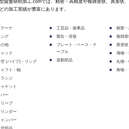
型旋盤研削加工.comでは、精密・高精度や複雑形状、異形状
どの加工実績が豊富にあります。
リテーナ
工芸品・催事品
精密・
リング
製缶・溶接
複雑形
その他
プレート・ベース・テ
異形状
ーブル
チャック
薄物・
直動部品
空 (パイプ)・リング
丸物・
シャフト・軸
角物・
フランジ
ジャケット
カバー
スリープ
シリンダー
チャンバー
真空部品