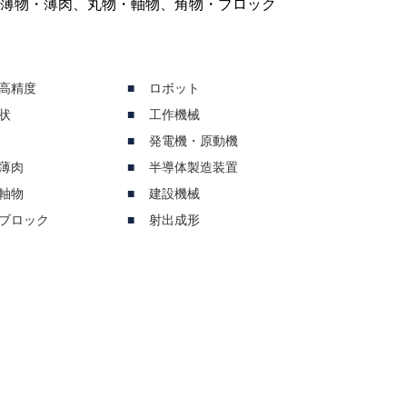
、薄物・薄肉、丸物・軸物、角物・ブロック
高精度
ロボット
状
工作機械
発電機・原動機
薄肉
半導体製造装置
軸物
建設機械
ブロック
射出成形