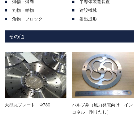
薄物・薄肉
半導体製造装置
丸物・軸物
建設機械
角物・ブロック
射出成形
その他
大型丸プレート Φ780
バルブ弁（風力発電向け イン
コネル 削りだし）