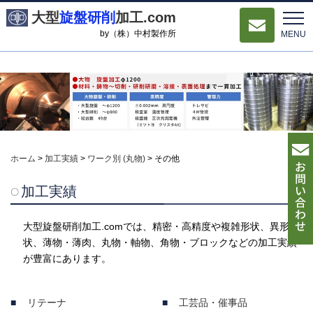
大型
旋盤研削
加工.com
by（株）中村製作所
MENU
ホーム
>
加工実績
>
ワーク別 (丸物)
>
その他
加工実績
大型旋盤研削加工.comでは、精密・高精度や複雑形状、異形
状、薄物・薄肉、丸物・軸物、角物・ブロックなどの加工実績
が豊富にあります。
リテーナ
工芸品・催事品