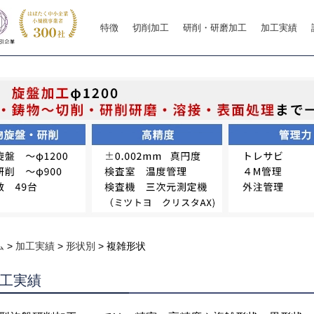
特徴
切削加工
研削・研磨加工
加工実績
ム
>
加工実績
>
形状別
>
複雑形状
工実績