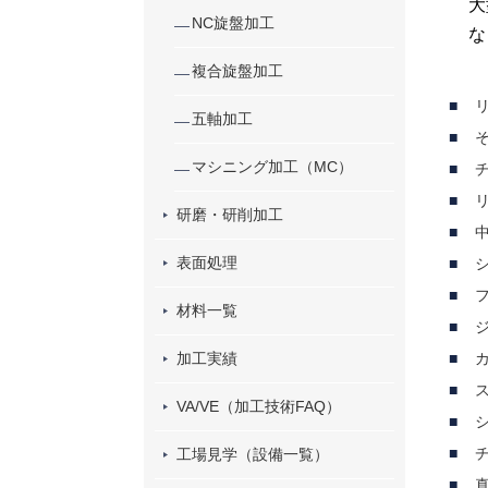
大
NC旋盤加工
な
複合旋盤加工
五軸加工
マシニング加工（MC）
研磨・研削加工
中
表面処理
材料一覧
加工実績
VA/VE（加工技術FAQ）
工場見学（設備一覧）