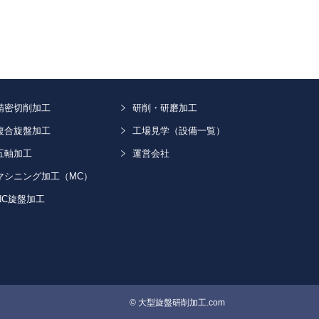
精密切削加工
研削・研磨加工
複合旋盤加工
工場見学（設備一覧）
五軸加工
運営会社
マシニング加工（MC）
NC旋盤加工
© 大型旋盤研削加工.com