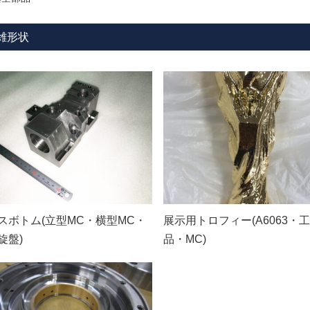
雑形状
スボトム(立型MC・横型MC・
展示用トロフィー(A6063・
旋盤)
品・MC)