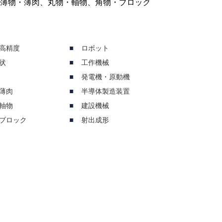
、薄物・薄肉、丸物・軸物、角物・ブロック
高精度
ロボット
状
工作機械
発電機・原動機
薄肉
半導体製造装置
軸物
建設機械
ブロック
射出成形