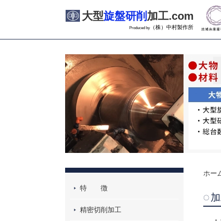
大型
旋盤研削
加工.com
（株）中村製作所
Produced by
ホー
特 徴
加
精密切削加工