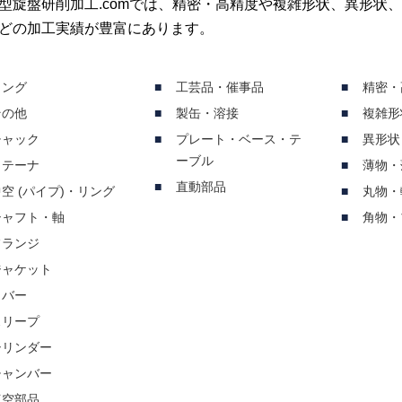
型旋盤研削加工.comでは、精密・高精度や複雑形状、異形状
どの加工実績が豊富にあります。
リング
工芸品・催事品
精密・
その他
製缶・溶接
複雑形
チャック
プレート・ベース・テ
異形状
ーブル
リテーナ
薄物・
直動部品
空 (パイプ)・リング
丸物・
シャフト・軸
角物・
フランジ
ジャケット
カバー
スリープ
シリンダー
チャンバー
真空部品