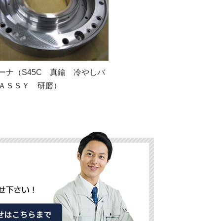
ーナ（S45C 真鍮 冷やしバ
ＡＳＳＹ 研磨）