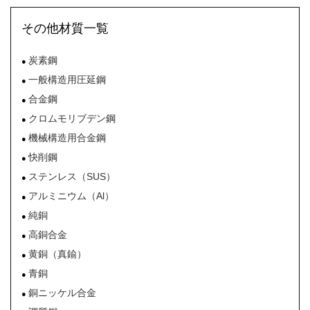
その他材質一覧
炭素鋼
一般構造用圧延鋼
合金鋼
クロムモリブデン鋼
機械構造用合金鋼
快削鋼
ステンレス（SUS）
アルミニウム（Al）
純銅
高銅合金
黄銅（真鍮）
青銅
銅ニッケル合金