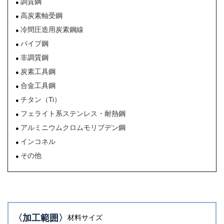
調質鋼
高炭素軸受鋼
冷間圧造用炭素鋼線
パイプ鋼
非調質鋼
炭素工具鋼
合金工具鋼
チタン（Ti）
フェライト系ステンレス・耐熱鋼
アルミニウムクロムモリブデン鋼
インコネル
その他
〈加工範囲〉
材料サイズ