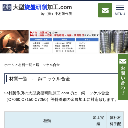
大型
旋盤研削
加工.com
by（株）中村製作所
MENU
ホーム
>
材料一覧
>
銅ニッケル合金
材質一覧 ‐ 銅ニッケル合金
中村製作所の大型旋盤研削加工.comでは、銅ニッケル合金
（C7060,C7150,C7250）等特殊鋼の金属加工に対応致します。
加工実
弊社材
種類
績
料手配