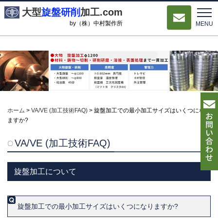
大型
旋盤研削
加工.com
by（株）中村製作所
MENU
ホーム
>
VA/VE (加工技術FAQ)
>
旋盤加工での最小加工サイズはいくつになり
ますか?
VA/VE (加工技術FAQ)
旋盤加工について
旋盤加工での最小加工サイズはいくつになりますか?